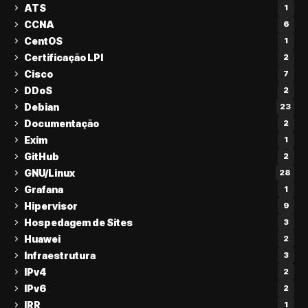
ATS
1
CCNA
6
CentOS
1
Certificação LPI
2
Cisco
7
DDoS
2
Debian
23
Documentação
2
Exim
1
GitHub
2
GNU/Linux
28
Grafana
1
Hipervisor
9
Hospedagem de Sites
3
Huawei
2
Infraestrutura
3
IPv4
2
IPv6
2
IRR
1