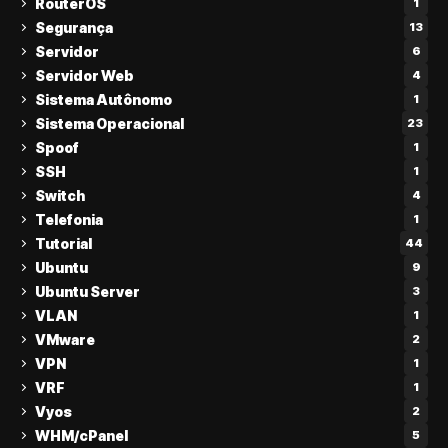
RouterOS
1
Segurança
13
Servidor
6
Servidor Web
4
Sistema Autônomo
1
Sistema Operacional
23
Spoof
1
SSH
1
Switch
4
Telefonia
1
Tutorial
44
Ubuntu
9
Ubuntu Server
3
VLAN
1
VMware
2
VPN
1
VRF
1
Vyos
2
WHM/cPanel
5