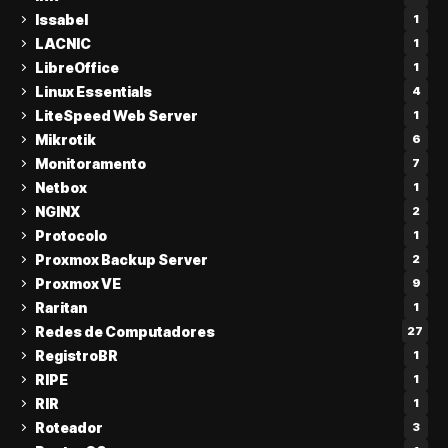
Issabel
1
LACNIC
1
LibreOffice
1
Linux Essentials
4
LiteSpeed Web Server
1
Mikrotik
6
Monitoramento
7
Netbox
1
NGINX
2
Protocolo
1
Proxmox Backup Server
2
Proxmox VE
9
Raritan
1
Redes de Computadores
27
RegistroBR
1
RIPE
1
RIR
1
Roteador
3