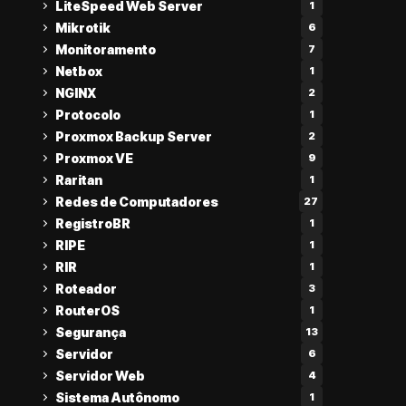
LiteSpeed Web Server
1
Mikrotik
6
Monitoramento
7
Netbox
1
NGINX
2
Protocolo
1
Proxmox Backup Server
2
Proxmox VE
9
Raritan
1
Redes de Computadores
27
RegistroBR
1
RIPE
1
RIR
1
Roteador
3
RouterOS
1
Segurança
13
Servidor
6
Servidor Web
4
Sistema Autônomo
1