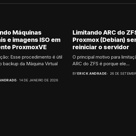
ndo Máquinas
Limitando ARC do ZF
ais e imagens ISO em
Proxmox (Debian) s
ente ProxmoxVE
reiniciar o servidor
ão: Esse procedimento é útil
O principal motivo para limita
 backup da Máquina Virtual
ARC do ZFS é porque ele...
BY
ERICK ANDRADE
26 DE SETEMBR
 ANDRADE
14 DE JANEIRO DE 2026