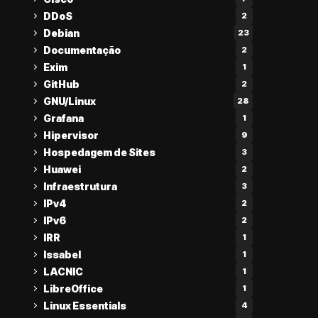
DDoS
2
Debian
23
Documentação
2
Exim
1
GitHub
2
GNU/Linux
28
Grafana
1
Hipervisor
9
Hospedagem de Sites
3
Huawei
2
Infraestrutura
3
IPv4
2
IPv6
2
IRR
1
Issabel
1
LACNIC
1
LibreOffice
1
Linux Essentials
4