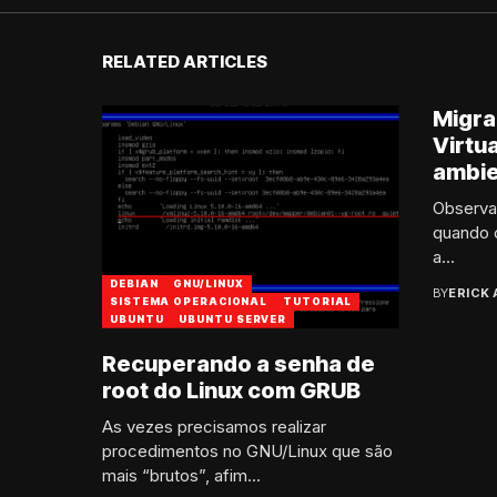
RELATED ARTICLES
Migra
Virtu
ambi
Observaç
quando o
a...
DEBIAN
GNU/LINUX
BY
ERICK
SISTEMA OPERACIONAL
TUTORIAL
UBUNTU
UBUNTU SERVER
Recuperando a senha de
root do Linux com GRUB
As vezes precisamos realizar
procedimentos no GNU/Linux que são
mais “brutos”, afim...