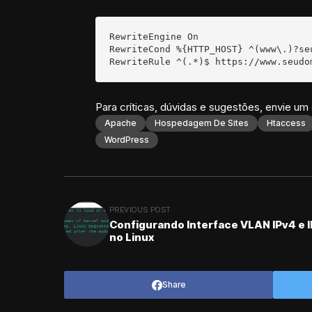
RewriteEngine On

RewriteCond %{HTTP_HOST} ^(www\.)?se
RewriteRule ^(.*)$ https://www.seudo
Para críticas, dúvidas e sugestões, envie um 
Apache
Hospedagem De Sites
Htaccess
WordPress
PREVIOUS POST
Configurando Interface VLAN IPv4 e 
no Linux
Share