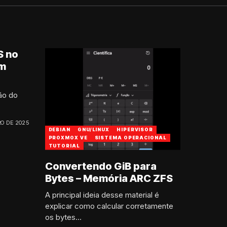
S no
em
ção do
O DE 2025
DEBIAN
GNU/LINUX
HIPERVISOR
PROXMOX VE
SISTEMA OPERACIONAL
TUTORIAL
Convertendo GiB para
Bytes – Memória ARC ZFS
A principal ideia desse material é
explicar como calcular corretamente
os bytes...