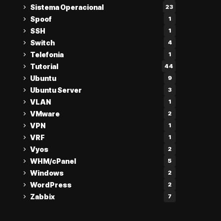
Sistema Operacional
23
Spoof
1
SSH
1
Switch
4
Telefonia
1
Tutorial
44
Ubuntu
9
Ubuntu Server
3
VLAN
1
VMware
2
VPN
1
VRF
1
Vyos
2
WHM/cPanel
5
Windows
2
WordPress
2
Zabbix
7