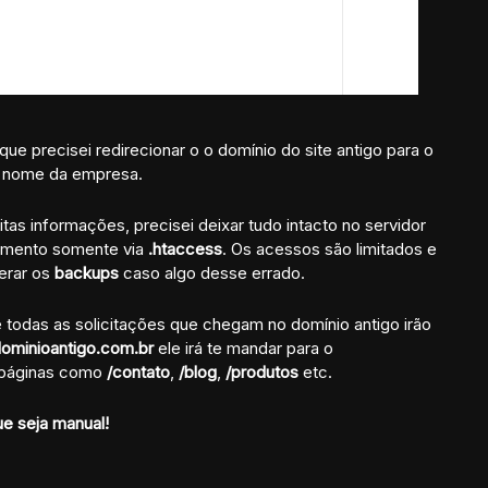
e precisei redirecionar o o domínio do site antigo para o
o nome da empresa.
as informações, precisei deixar tudo intacto no servidor
onamento somente via
.htaccess
. Os acessos são limitados e
perar os
backups
caso algo desse errado.
todas as solicitações que chegam no domínio antigo irão
ominioantigo.com.br
ele irá te mandar para o
a páginas como
/contato
,
/blog
,
/produtos
etc.
e seja manual!