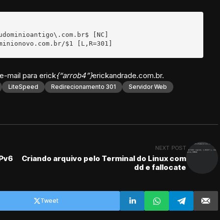
udominioantigo\.com.br$ [NC]

minionovo.com.br/$1 [L,R=301]
e-mail para erick
{“arrob4”}
erickandrade.com.br.
LiteSpeed
Redirecionamento 301
Servidor Web
NEXT POST
IPv6
Criando arquivo pelo Terminal do Linux com
dd e fallocate
Tweet