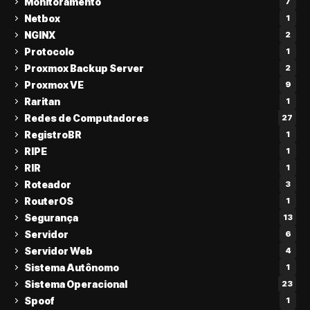
Monitoramento
7
Netbox
1
NGINX
2
Protocolo
1
Proxmox Backup Server
2
Proxmox VE
9
Raritan
1
Redes de Computadores
27
RegistroBR
1
RIPE
1
RIR
1
Roteador
3
RouterOS
1
Segurança
13
Servidor
6
Servidor Web
4
Sistema Autônomo
1
Sistema Operacional
23
Spoof
1