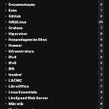
Documentação
2
Exim
1
GitHub
2
GNU/Linux
28
Grafana
1
Hipervisor
9
Hospedagem de Sites
3
Huawei
2
Infraestrutura
3
IPv4
2
IPv6
2
IRR
1
Issabel
1
LACNIC
1
LibreOffice
1
Linux Essentials
4
LiteSpeed Web Server
1
Mikrotik
6