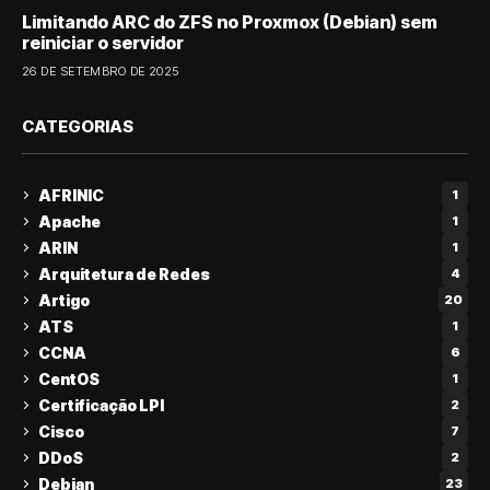
Limitando ARC do ZFS no Proxmox (Debian) sem
reiniciar o servidor
26 DE SETEMBRO DE 2025
CATEGORIAS
AFRINIC
1
Apache
1
ARIN
1
Arquitetura de Redes
4
Artigo
20
ATS
1
CCNA
6
CentOS
1
Certificação LPI
2
Cisco
7
DDoS
2
Debian
23