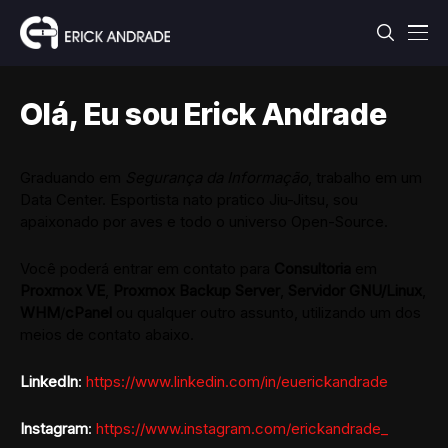
Olá, Eu sou Erick Andrade
Graduando em
Segurança da Informação
, trabalho em um
Data Center. Esportista nato pratico Jiu-Jitsu, sou
apaixonado por aves e todo o universo Open-Source.
Você poderá entrar em contato para
Consultoria
em
Proxmox VE
,
Proxmox Backup Server
,
Servidor GNU/Linux
,
WHM
/
cPanel
ou qualquer outro assunto, utilizando um dos
meios de contato abaixo.
LinkedIn
:
https://www.linkedin.com/in/euerickandrade
Instagram
:
https://www.instagram.com/erickandrade_