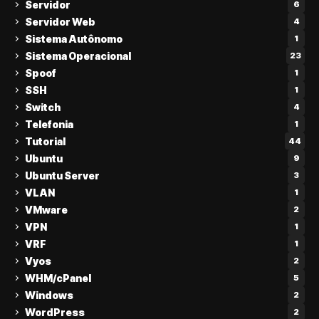
Servidor
6
Servidor Web
4
Sistema Autônomo
1
Sistema Operacional
23
Spoof
1
SSH
1
Switch
4
Telefonia
1
Tutorial
44
Ubuntu
9
Ubuntu Server
3
VLAN
1
VMware
2
VPN
1
VRF
1
Vyos
2
WHM/cPanel
5
Windows
2
WordPress
2