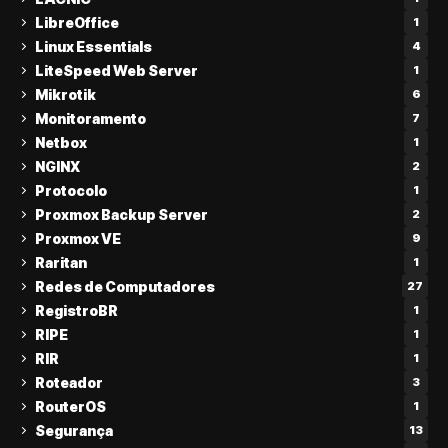
LibreOffice
1
Linux Essentials
4
LiteSpeed Web Server
1
Mikrotik
6
Monitoramento
7
Netbox
1
NGINX
2
Protocolo
1
Proxmox Backup Server
2
Proxmox VE
9
Raritan
1
Redes de Computadores
27
RegistroBR
1
RIPE
1
RIR
1
Roteador
3
RouterOS
1
Segurança
13