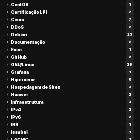
CentOS
1
Certificação LPI
2
Cisco
7
DDoS
2
Debian
23
Documentação
2
Exim
1
GitHub
2
GNU/Linux
28
Grafana
1
Hipervisor
9
Hospedagem de Sites
3
Huawei
2
Infraestrutura
3
IPv4
2
IPv6
2
IRR
1
Issabel
1
LACNIC
1