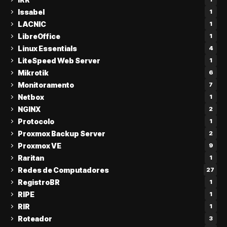
Issabel
1
LACNIC
1
LibreOffice
1
Linux Essentials
4
LiteSpeed Web Server
1
Mikrotik
6
Monitoramento
7
Netbox
1
NGINX
2
Protocolo
1
Proxmox Backup Server
2
Proxmox VE
9
Raritan
1
Redes de Computadores
27
RegistroBR
1
RIPE
1
RIR
1
Roteador
3