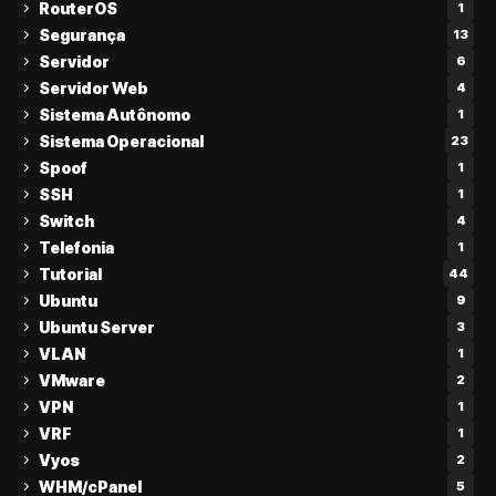
RouterOS
1
Segurança
13
Servidor
6
Servidor Web
4
Sistema Autônomo
1
Sistema Operacional
23
Spoof
1
SSH
1
Switch
4
Telefonia
1
Tutorial
44
Ubuntu
9
Ubuntu Server
3
VLAN
1
VMware
2
VPN
1
VRF
1
Vyos
2
WHM/cPanel
5