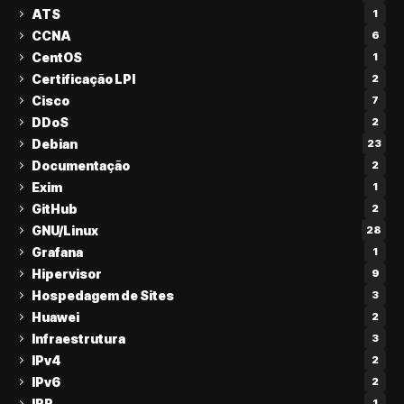
ATS
1
CCNA
6
CentOS
1
Certificação LPI
2
Cisco
7
DDoS
2
Debian
23
Documentação
2
Exim
1
GitHub
2
GNU/Linux
28
Grafana
1
Hipervisor
9
Hospedagem de Sites
3
Huawei
2
Infraestrutura
3
IPv4
2
IPv6
2
IRR
1