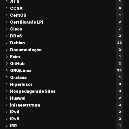
ATS
1
CCNA
6
CentOS
1
Certificação LPI
2
Cisco
7
DDoS
2
Debian
23
Documentação
2
Exim
1
GitHub
2
GNU/Linux
28
Grafana
1
Hipervisor
9
Hospedagem de Sites
3
Huawei
2
Infraestrutura
3
IPv4
2
IPv6
2
IRR
1