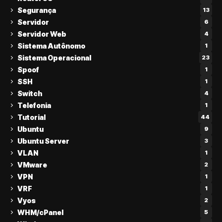
Segurança
13
Servidor
6
Servidor Web
4
Sistema Autônomo
1
Sistema Operacional
23
Spoof
1
SSH
1
Switch
4
Telefonia
1
Tutorial
44
Ubuntu
9
Ubuntu Server
3
VLAN
1
VMware
2
VPN
1
VRF
1
Vyos
2
WHM/cPanel
5