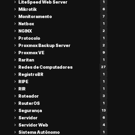
LiteSpeed Web Server
1
Mikrotik
6
Monitoramento
7
Netbox
1
NGINX
2
Protocolo
1
Proxmox Backup Server
2
Proxmox VE
9
Raritan
1
Redes de Computadores
27
RegistroBR
1
RIPE
1
RIR
1
Roteador
3
RouterOS
1
Segurança
13
Servidor
6
Servidor Web
4
Sistema Autônomo
1