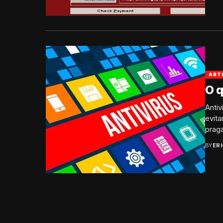
ART
O q
Antiv
evita
praga
BY
ER