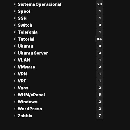
Sistema Operacional
23
Spoof
1
SSH
1
Switch
4
Telefonia
1
Tutorial
44
Ubuntu
9
Ubuntu Server
3
VLAN
1
VMware
2
VPN
1
VRF
1
Vyos
2
WHM/cPanel
5
Windows
2
WordPress
2
Zabbix
7