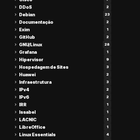
DDoS
2
Debian
23
Documentação
2
Exim
1
GitHub
2
GNU/Linux
28
Grafana
1
Hipervisor
9
Hospedagem de Sites
3
Huawei
2
Infraestrutura
3
IPv4
2
IPv6
2
IRR
1
Issabel
1
LACNIC
1
LibreOffice
1
Linux Essentials
4