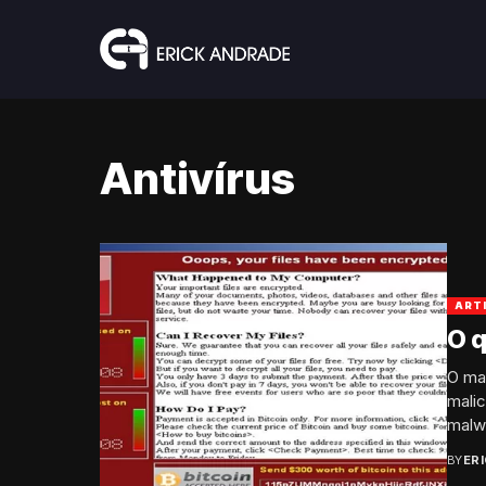
Antivírus
ART
O 
O ma
mali
malwa
BY
ER