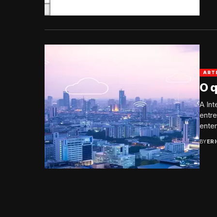
ART
O q
A Int
entre
enten
BY
ER