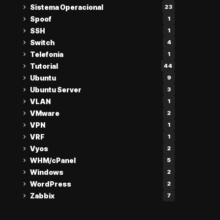
Sistema Operacional
23
Spoof
1
SSH
1
Switch
4
Telefonia
1
Tutorial
44
Ubuntu
9
Ubuntu Server
3
VLAN
1
VMware
2
VPN
1
VRF
1
Vyos
2
WHM/cPanel
5
Windows
2
WordPress
2
Zabbix
7