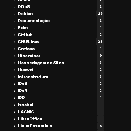
DDoS
2
Debian
23
Documentação
2
Exim
1
GitHub
2
GNU/Linux
28
Grafana
1
Hipervisor
9
Hospedagem de Sites
3
Huawei
2
Infraestrutura
3
IPv4
2
IPv6
2
IRR
1
Issabel
1
LACNIC
1
LibreOffice
1
Linux Essentials
4