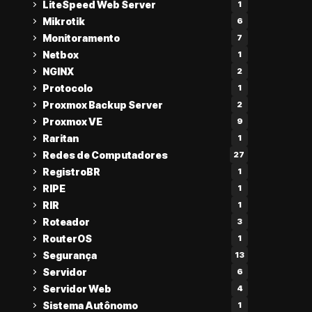
LiteSpeed Web Server
1
Mikrotik
6
Monitoramento
7
Netbox
1
NGINX
2
Protocolo
1
Proxmox Backup Server
2
Proxmox VE
9
Raritan
1
Redes de Computadores
27
RegistroBR
1
RIPE
1
RIR
1
Roteador
3
RouterOS
1
Segurança
13
Servidor
6
Servidor Web
4
Sistema Autônomo
1