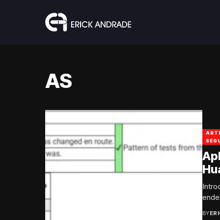
AS
ART
SEG
Apl
Hu
Intr
ender
BY
ER