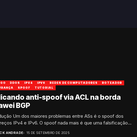
IGO
DDOS
IPV4
IPV6
REDES DE COMPUTADORES
ROTEADOR
URANÇA
SPOOF
TUTORIAL
icando anti-spoof via ACL na borda
awei BGP
odução Um dos maiores problemas entre ASs é o spoof dos
eços IPv4 e IPv6. O spoof nada mais é que uma falsificação...
ICK ANDRADE
15 DE SETEMBRO DE 2025