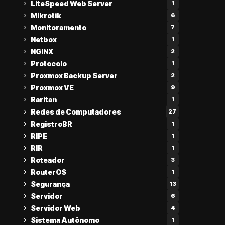
LiteSpeed Web Server
1
Mikrotik
6
Monitoramento
7
Netbox
1
NGINX
2
Protocolo
1
Proxmox Backup Server
2
Proxmox VE
9
Raritan
1
Redes de Computadores
27
RegistroBR
1
RIPE
1
RIR
1
Roteador
3
RouterOS
1
Segurança
13
Servidor
6
Servidor Web
4
Sistema Autônomo
1