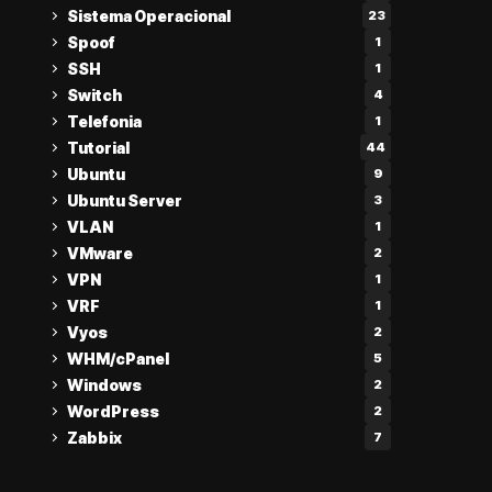
Sistema Operacional
23
Spoof
1
SSH
1
Switch
4
Telefonia
1
Tutorial
44
Ubuntu
9
Ubuntu Server
3
VLAN
1
VMware
2
VPN
1
VRF
1
Vyos
2
WHM/cPanel
5
Windows
2
WordPress
2
Zabbix
7