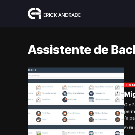
Assistente de Ba
HOS
Mig
O cP
permi
(a par
BY
ER