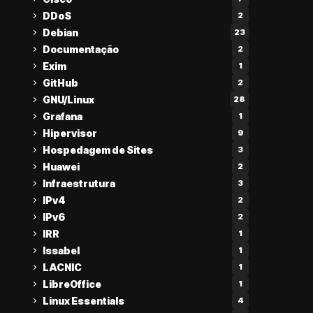
DDoS
2
Debian
23
Documentação
2
Exim
1
GitHub
2
GNU/Linux
28
Grafana
1
Hipervisor
9
Hospedagem de Sites
3
Huawei
2
Infraestrutura
3
IPv4
2
IPv6
2
IRR
1
Issabel
1
LACNIC
1
LibreOffice
1
Linux Essentials
4