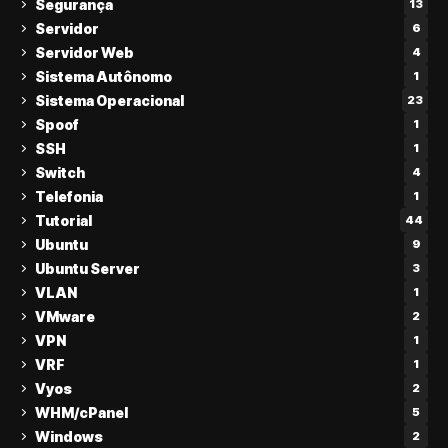
Segurança
13
Servidor
6
Servidor Web
4
Sistema Autônomo
1
Sistema Operacional
23
Spoof
1
SSH
1
Switch
4
Telefonia
1
Tutorial
44
Ubuntu
9
Ubuntu Server
3
VLAN
1
VMware
2
VPN
1
VRF
1
Vyos
2
WHM/cPanel
5
Windows
2