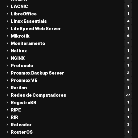
LACNIC
1
LibreOffice
1
Linux Essentials
4
LiteSpeed Web Server
1
Mikrotik
6
Monitoramento
7
Netbox
1
NGINX
2
Protocolo
1
Proxmox Backup Server
2
Proxmox VE
9
Raritan
1
Redes de Computadores
27
RegistroBR
1
RIPE
1
RIR
1
Roteador
3
RouterOS
1