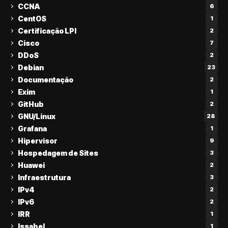
CCNA
6
CentOS
1
Certificação LPI
2
Cisco
7
DDoS
2
Debian
23
Documentação
2
Exim
1
GitHub
2
GNU/Linux
28
Grafana
1
Hipervisor
9
Hospedagem de Sites
3
Huawei
2
Infraestrutura
3
IPv4
2
IPv6
2
IRR
1
Issabel
1