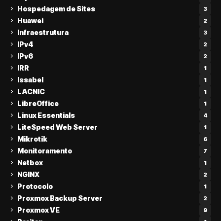
Hospedagem de Sites
3
Huawei
2
Infraestrutura
3
IPv4
2
IPv6
2
IRR
1
Issabel
1
LACNIC
1
LibreOffice
1
Linux Essentials
4
LiteSpeed Web Server
1
Mikrotik
6
Monitoramento
7
Netbox
1
NGINX
2
Protocolo
1
Proxmox Backup Server
2
Proxmox VE
9