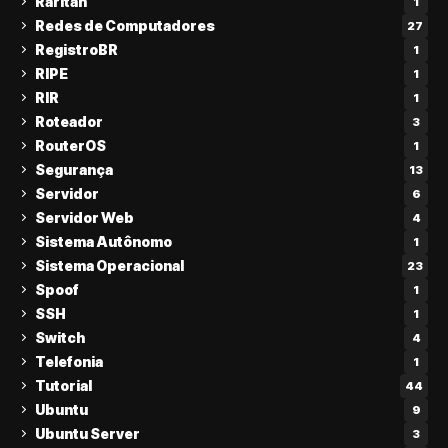
Raritan
1
Redes de Computadores
27
RegistroBR
1
RIPE
1
RIR
1
Roteador
3
RouterOS
1
Segurança
13
Servidor
6
Servidor Web
4
Sistema Autônomo
1
Sistema Operacional
23
Spoof
1
SSH
1
Switch
4
Telefonia
1
Tutorial
44
Ubuntu
9
Ubuntu Server
3