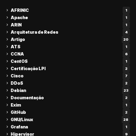
AFRINIC
1
Apache
1
ARIN
1
Arquitetura de Redes
4
Artigo
20
ATS
1
CCNA
6
CentOS
1
Certificação LPI
2
Cisco
7
DDoS
2
Debian
23
Documentação
2
Exim
1
GitHub
2
GNU/Linux
28
Grafana
1
Hipervisor
9