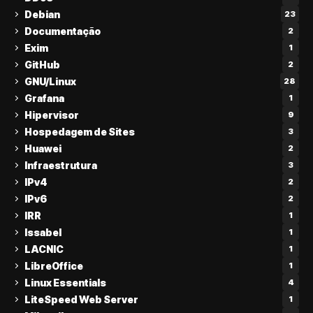
Debian
23
Documentação
2
Exim
1
GitHub
2
GNU/Linux
28
Grafana
1
Hipervisor
9
Hospedagem de Sites
3
Huawei
2
Infraestrutura
3
IPv4
2
IPv6
2
IRR
1
Issabel
1
LACNIC
1
LibreOffice
1
Linux Essentials
4
LiteSpeed Web Server
1