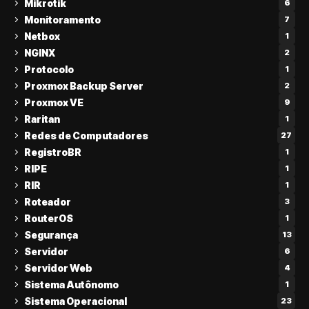
Mikrotik
6
Monitoramento
7
Netbox
1
NGINX
2
Protocolo
1
Proxmox Backup Server
2
Proxmox VE
9
Raritan
1
Redes de Computadores
27
RegistroBR
1
RIPE
1
RIR
1
Roteador
3
RouterOS
1
Segurança
13
Servidor
6
Servidor Web
4
Sistema Autônomo
1
Sistema Operacional
23