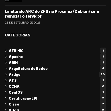
Limitando ARC do ZFS no Proxmox (Debian) sem
reiniciar o servidor
26 DE SETEMBRO DE 2025
CATEGORIAS
AFRINIC
1
Apache
1
ARIN
1
Arquitetura de Redes
4
Artigo
20
ATS
1
CCNA
6
CentOS
1
Certificação LPI
2
Cisco
7
DDoS
2