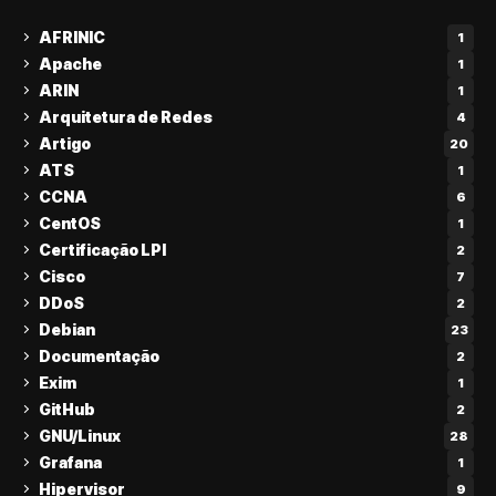
AFRINIC
1
Apache
1
ARIN
1
Arquitetura de Redes
4
Artigo
20
ATS
1
CCNA
6
CentOS
1
Certificação LPI
2
Cisco
7
DDoS
2
Debian
23
Documentação
2
Exim
1
GitHub
2
GNU/Linux
28
Grafana
1
Hipervisor
9