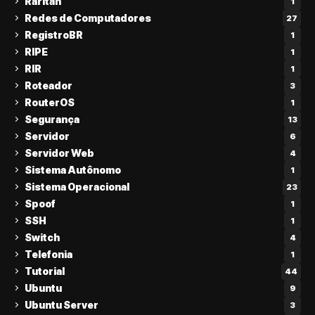
Raritan
1
Redes de Computadores
27
RegistroBR
1
RIPE
1
RIR
1
Roteador
3
RouterOS
1
Segurança
13
Servidor
6
Servidor Web
4
Sistema Autônomo
1
Sistema Operacional
23
Spoof
1
SSH
1
Switch
4
Telefonia
1
Tutorial
44
Ubuntu
9
Ubuntu Server
3