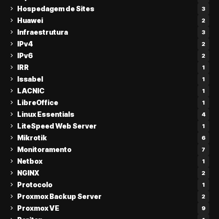
Hospedagem de Sites
3
Huawei
2
Infraestrutura
3
IPv4
2
IPv6
2
IRR
1
Issabel
1
LACNIC
1
LibreOffice
1
Linux Essentials
4
LiteSpeed Web Server
1
Mikrotik
6
Monitoramento
7
Netbox
1
NGINX
2
Protocolo
1
Proxmox Backup Server
2
Proxmox VE
9