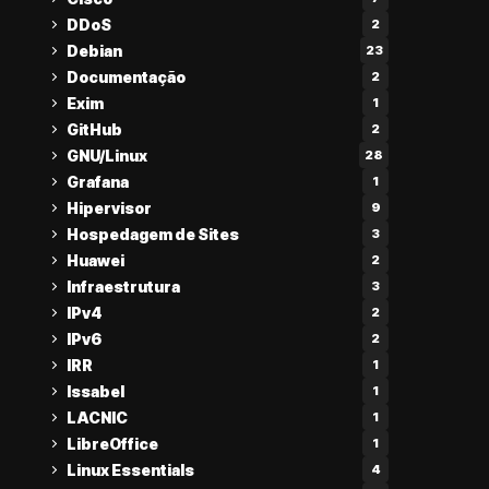
DDoS
2
Debian
23
Documentação
2
Exim
1
GitHub
2
GNU/Linux
28
Grafana
1
Hipervisor
9
Hospedagem de Sites
3
Huawei
2
Infraestrutura
3
IPv4
2
IPv6
2
IRR
1
Issabel
1
LACNIC
1
LibreOffice
1
Linux Essentials
4