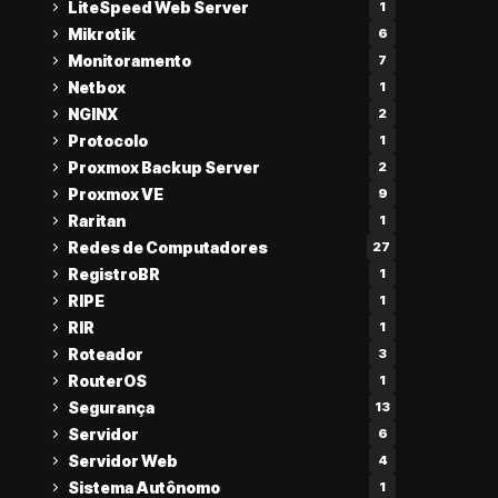
LiteSpeed Web Server
1
Mikrotik
6
Monitoramento
7
Netbox
1
NGINX
2
Protocolo
1
Proxmox Backup Server
2
Proxmox VE
9
Raritan
1
Redes de Computadores
27
RegistroBR
1
RIPE
1
RIR
1
Roteador
3
RouterOS
1
Segurança
13
Servidor
6
Servidor Web
4
Sistema Autônomo
1