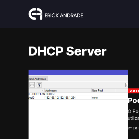
DHCP Server
ART
Poo
O Po
utili
BY
ER