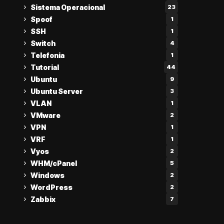
Sistema Operacional
23
Spoof
1
SSH
1
Switch
4
Telefonia
1
Tutorial
44
Ubuntu
9
Ubuntu Server
3
VLAN
1
VMware
2
VPN
1
VRF
1
Vyos
2
WHM/cPanel
5
Windows
2
WordPress
2
Zabbix
7