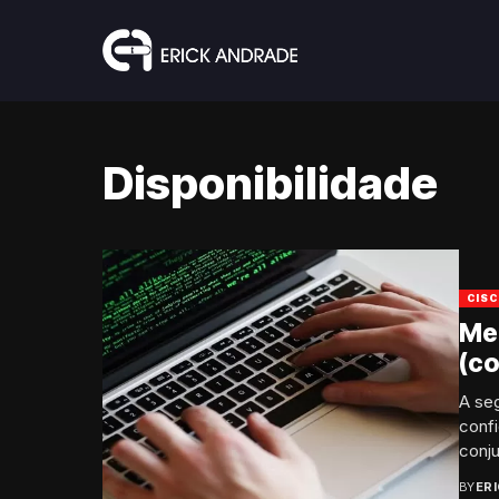
Disponibilidade
CIS
Me
(c
A se
confi
conju
BY
ER