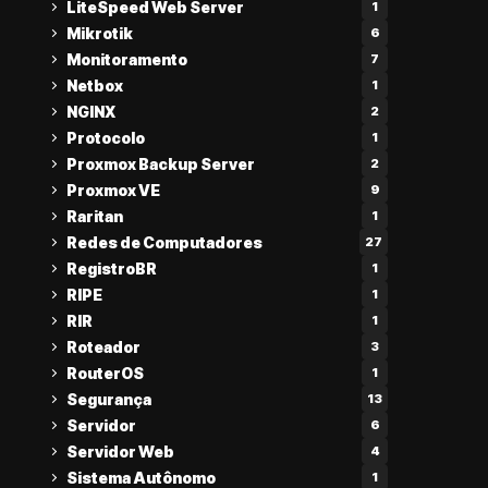
LiteSpeed Web Server
1
Mikrotik
6
Monitoramento
7
Netbox
1
NGINX
2
Protocolo
1
Proxmox Backup Server
2
Proxmox VE
9
Raritan
1
Redes de Computadores
27
RegistroBR
1
RIPE
1
RIR
1
Roteador
3
RouterOS
1
Segurança
13
Servidor
6
Servidor Web
4
Sistema Autônomo
1