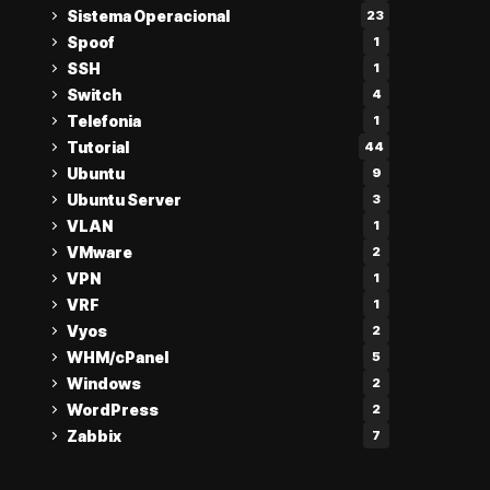
Sistema Operacional
23
Spoof
1
SSH
1
Switch
4
Telefonia
1
Tutorial
44
Ubuntu
9
Ubuntu Server
3
VLAN
1
VMware
2
VPN
1
VRF
1
Vyos
2
WHM/cPanel
5
Windows
2
WordPress
2
Zabbix
7