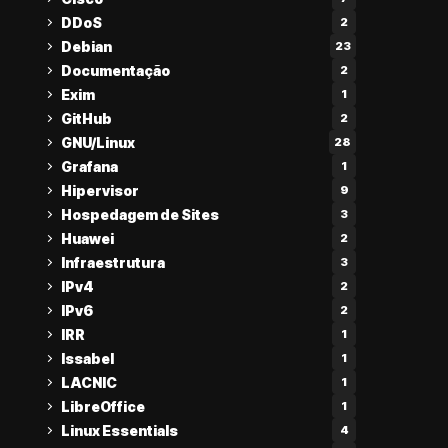
DDoS
2
Debian
23
Documentação
2
Exim
1
GitHub
2
GNU/Linux
28
Grafana
1
Hipervisor
9
Hospedagem de Sites
3
Huawei
2
Infraestrutura
3
IPv4
2
IPv6
2
IRR
1
Issabel
1
LACNIC
1
LibreOffice
1
Linux Essentials
4