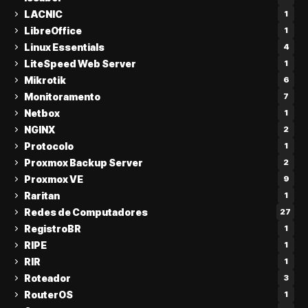
LACNIC
1
LibreOffice
1
Linux Essentials
4
LiteSpeed Web Server
1
Mikrotik
6
Monitoramento
7
Netbox
1
NGINX
2
Protocolo
1
Proxmox Backup Server
2
Proxmox VE
9
Raritan
1
Redes de Computadores
27
RegistroBR
1
RIPE
1
RIR
1
Roteador
3
RouterOS
1