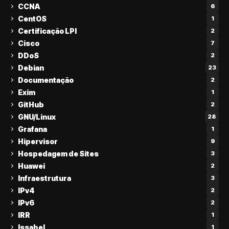
CCNA
6
CentOS
1
Certificação LPI
2
Cisco
7
DDoS
2
Debian
23
Documentação
2
Exim
1
GitHub
2
GNU/Linux
28
Grafana
1
Hipervisor
9
Hospedagem de Sites
3
Huawei
2
Infraestrutura
3
IPv4
2
IPv6
2
IRR
1
Issabel
1