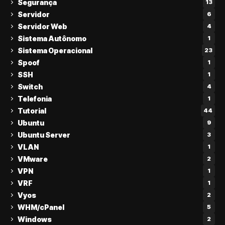
Segurança
13
Servidor
6
Servidor Web
4
Sistema Autônomo
1
Sistema Operacional
23
Spoof
1
SSH
1
Switch
4
Telefonia
1
Tutorial
44
Ubuntu
9
Ubuntu Server
3
VLAN
1
VMware
2
VPN
1
VRF
1
Vyos
2
WHM/cPanel
5
Windows
2