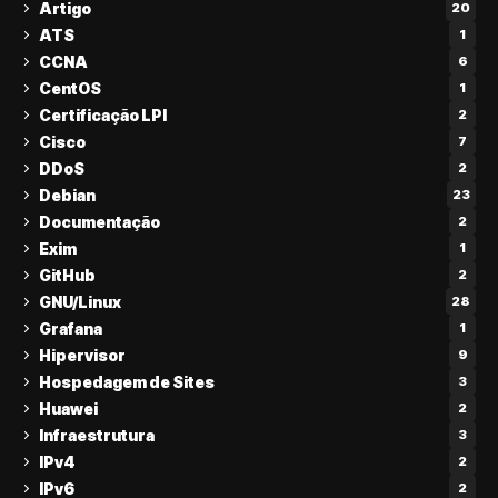
Artigo
20
ATS
1
CCNA
6
CentOS
1
Certificação LPI
2
Cisco
7
DDoS
2
Debian
23
Documentação
2
Exim
1
GitHub
2
GNU/Linux
28
Grafana
1
Hipervisor
9
Hospedagem de Sites
3
Huawei
2
Infraestrutura
3
IPv4
2
IPv6
2