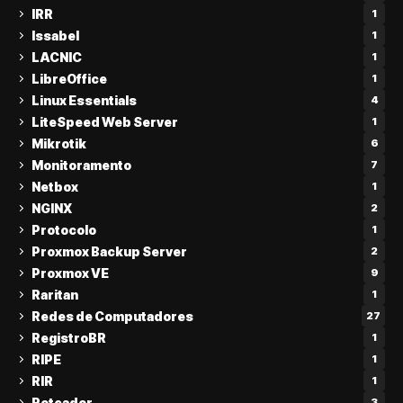
IRR
1
Issabel
1
LACNIC
1
LibreOffice
1
Linux Essentials
4
LiteSpeed Web Server
1
Mikrotik
6
Monitoramento
7
Netbox
1
NGINX
2
Protocolo
1
Proxmox Backup Server
2
Proxmox VE
9
Raritan
1
Redes de Computadores
27
RegistroBR
1
RIPE
1
RIR
1
Roteador
3