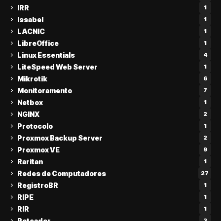
IRR
1
Issabel
1
LACNIC
1
LibreOffice
1
Linux Essentials
4
LiteSpeed Web Server
1
Mikrotik
6
Monitoramento
7
Netbox
1
NGINX
2
Protocolo
1
Proxmox Backup Server
2
Proxmox VE
9
Raritan
1
Redes de Computadores
27
RegistroBR
1
RIPE
1
RIR
1
Roteador
3