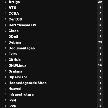
Artigo
20
ATS
1
CCNA
6
CentOS
1
Certificação LPI
2
Cisco
7
DDoS
2
Debian
23
Documentação
2
Exim
1
GitHub
2
GNU/Linux
28
Grafana
1
Hipervisor
9
Hospedagem de Sites
3
Huawei
2
Infraestrutura
3
IPv4
2
IPv6
2