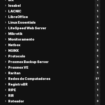
Issabel
1
LACNIC
1
LibreOffice
1
Linux Essentials
4
LiteSpeed Web Server
1
Mikrotik
6
Monitoramento
7
Netbox
1
NGINX
2
Protocolo
1
Proxmox Backup Server
2
Proxmox VE
9
Raritan
1
Redes de Computadores
27
RegistroBR
1
RIPE
1
RIR
1
Roteador
3