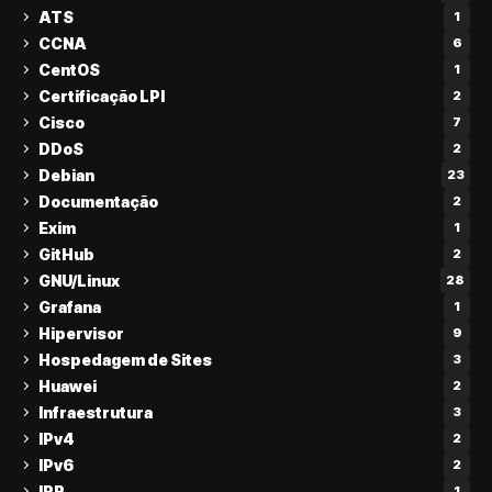
ATS
1
CCNA
6
CentOS
1
Certificação LPI
2
Cisco
7
DDoS
2
Debian
23
Documentação
2
Exim
1
GitHub
2
GNU/Linux
28
Grafana
1
Hipervisor
9
Hospedagem de Sites
3
Huawei
2
Infraestrutura
3
IPv4
2
IPv6
2
IRR
1