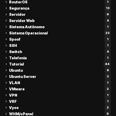
RouterOS
1
Segurança
13
Servidor
6
Servidor Web
4
Sistema Autônomo
1
Sistema Operacional
23
Spoof
1
SSH
1
Switch
4
Telefonia
1
Tutorial
44
Ubuntu
9
Ubuntu Server
3
VLAN
1
VMware
2
VPN
1
VRF
1
Vyos
2
WHM/cPanel
5