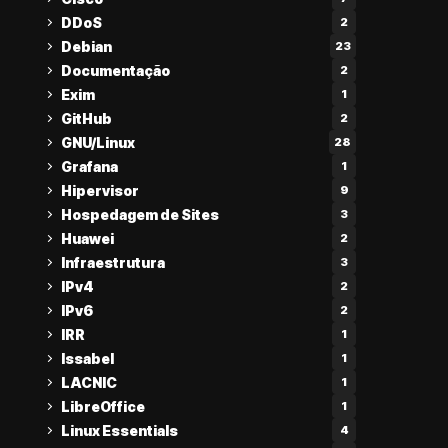
DDoS
2
Debian
23
Documentação
2
Exim
1
GitHub
2
GNU/Linux
28
Grafana
1
Hipervisor
9
Hospedagem de Sites
3
Huawei
2
Infraestrutura
3
IPv4
2
IPv6
2
IRR
1
Issabel
1
LACNIC
1
LibreOffice
1
Linux Essentials
4