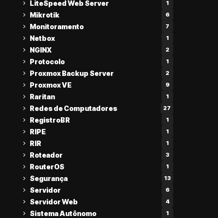
LiteSpeed Web Server
1
Mikrotik
6
Monitoramento
7
Netbox
1
NGINX
2
Protocolo
1
Proxmox Backup Server
2
Proxmox VE
9
Raritan
1
Redes de Computadores
27
RegistroBR
1
RIPE
1
RIR
1
Roteador
3
RouterOS
1
Segurança
13
Servidor
6
Servidor Web
4
Sistema Autônomo
1