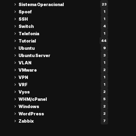
Sistema Operacional
23
Spoof
1
SSH
1
Switch
4
Telefonia
1
Tutorial
44
Ubuntu
9
Ubuntu Server
3
VLAN
1
VMware
2
VPN
1
VRF
1
Vyos
2
WHM/cPanel
5
Windows
2
WordPress
2
Zabbix
7