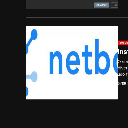
DOC
Ins
O sec
diver
uso fa
BY
ER