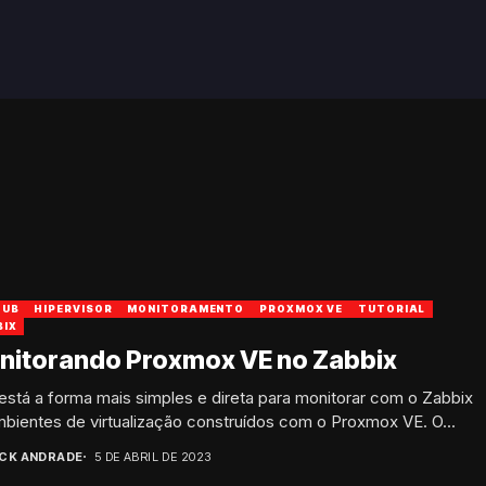
HUB
HIPERVISOR
MONITORAMENTO
PROXMOX VE
TUTORIAL
BIX
nitorando Proxmox VE no Zabbix
está a forma mais simples e direta para monitorar com o Zabbix
bientes de virtualização construídos com o Proxmox VE. O...
ICK ANDRADE
5 DE ABRIL DE 2023