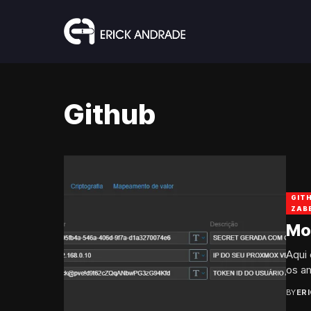
Github
GIT
ZAB
Mo
Aqui 
os am
BY
ER