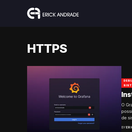
HTTPS
DEBI
SIS
Ins
O Gr
possi
de si
BY
ER