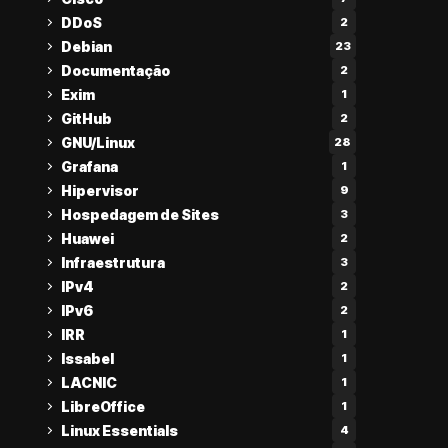
DDoS
2
Debian
23
Documentação
2
Exim
1
GitHub
2
GNU/Linux
28
Grafana
1
Hipervisor
9
Hospedagem de Sites
3
Huawei
2
Infraestrutura
3
IPv4
2
IPv6
2
IRR
1
Issabel
1
LACNIC
1
LibreOffice
1
Linux Essentials
4