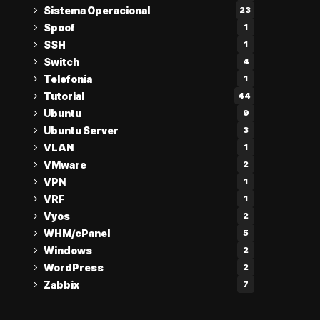
Sistema Operacional
23
Spoof
1
SSH
1
Switch
4
Telefonia
1
Tutorial
44
Ubuntu
9
Ubuntu Server
3
VLAN
1
VMware
2
VPN
1
VRF
1
Vyos
2
WHM/cPanel
5
Windows
2
WordPress
2
Zabbix
7