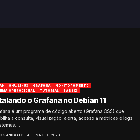
AN
GNU/LINUX
GRAFANA
MONITORAMENTO
TEMA OPERACIONAL
TUTORIAL
ZABBIX
talando o Grafana no Debian 11
afana é um programa de código aberto (Grafana OSS) que
bilita a consulta, visualização, alerta, acesso a métricas e logs
stemas....
ICK ANDRADE
4 DE MAIO DE 2023