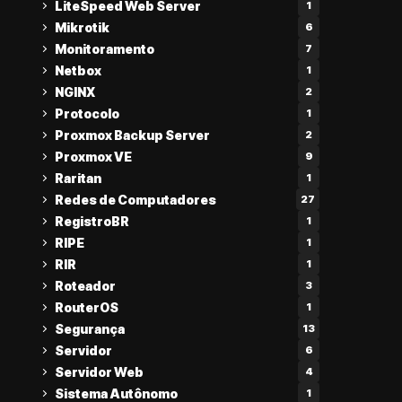
LiteSpeed Web Server
1
Mikrotik
6
Monitoramento
7
Netbox
1
NGINX
2
Protocolo
1
Proxmox Backup Server
2
Proxmox VE
9
Raritan
1
Redes de Computadores
27
RegistroBR
1
RIPE
1
RIR
1
Roteador
3
RouterOS
1
Segurança
13
Servidor
6
Servidor Web
4
Sistema Autônomo
1