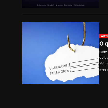
ART
O q
Com o
do c
vemos
BY
ER