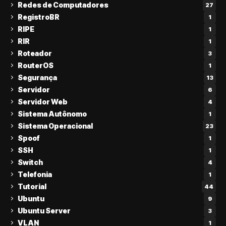
Redes de Computadores
27
RegistroBR
1
RIPE
1
RIR
1
Roteador
3
RouterOS
1
Segurança
13
Servidor
6
Servidor Web
4
Sistema Autônomo
1
Sistema Operacional
23
Spoof
1
SSH
1
Switch
4
Telefonia
1
Tutorial
44
Ubuntu
9
Ubuntu Server
3
VLAN
1