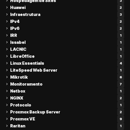
Hospedagem de Sites
3
Huawei
2
Infraestrutura
3
IPv4
2
IPv6
2
IRR
1
Issabel
1
LACNIC
1
LibreOffice
1
Linux Essentials
4
LiteSpeed Web Server
1
Mikrotik
6
Monitoramento
7
Netbox
1
NGINX
2
Protocolo
1
Proxmox Backup Server
2
Proxmox VE
9
Raritan
1