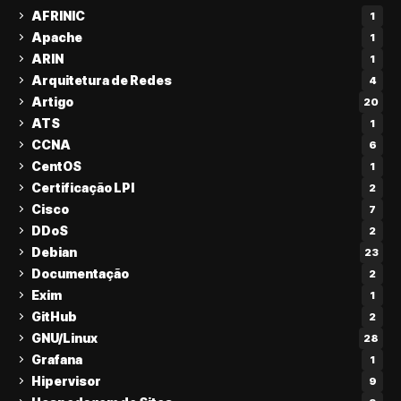
AFRINIC
1
Apache
1
ARIN
1
Arquitetura de Redes
4
Artigo
20
ATS
1
CCNA
6
CentOS
1
Certificação LPI
2
Cisco
7
DDoS
2
Debian
23
Documentação
2
Exim
1
GitHub
2
GNU/Linux
28
Grafana
1
Hipervisor
9