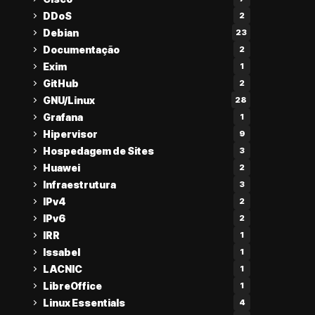
DDoS
2
Debian
23
Documentação
2
Exim
1
GitHub
2
GNU/Linux
28
Grafana
1
Hipervisor
9
Hospedagem de Sites
3
Huawei
2
Infraestrutura
3
IPv4
2
IPv6
2
IRR
1
Issabel
1
LACNIC
1
LibreOffice
1
Linux Essentials
4