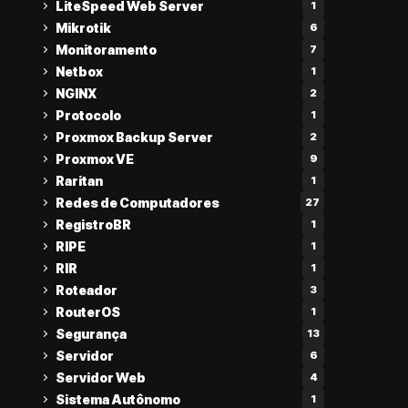
LiteSpeed Web Server
1
Mikrotik
6
Monitoramento
7
Netbox
1
NGINX
2
Protocolo
1
Proxmox Backup Server
2
Proxmox VE
9
Raritan
1
Redes de Computadores
27
RegistroBR
1
RIPE
1
RIR
1
Roteador
3
RouterOS
1
Segurança
13
Servidor
6
Servidor Web
4
Sistema Autônomo
1