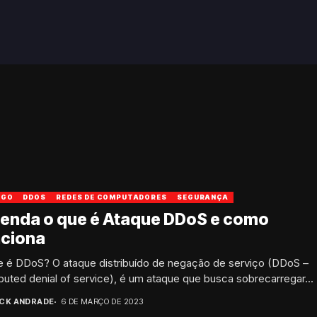
IGO
DDOS
REDES DE COMPUTADORES
SEGURANÇA
tenda o que é Ataque DDoS e como
nciona
e é DDoS? O ataque distribuído de negação de serviço (DDoS –
ibuted denial of service), é um ataque que busca sobrecarregar...
ICK ANDRADE
6 DE MARÇO DE 2023