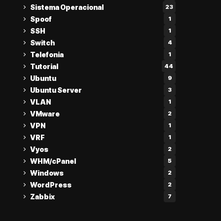
Sistema Operacional
23
Spoof
1
SSH
1
Switch
4
Telefonia
1
Tutorial
44
Ubuntu
9
Ubuntu Server
3
VLAN
1
VMware
2
VPN
1
VRF
1
Vyos
2
WHM/cPanel
5
Windows
2
WordPress
2
Zabbix
7