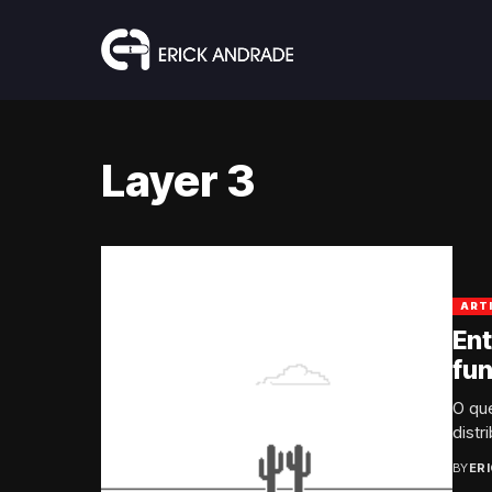
Layer 3
ART
En
fu
O qu
distr
BY
ER