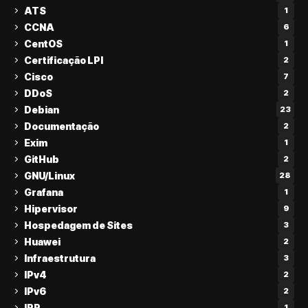
ATS
1
CCNA
6
CentOS
1
Certificação LPI
2
Cisco
7
DDoS
2
Debian
23
Documentação
2
Exim
1
GitHub
2
GNU/Linux
28
Grafana
1
Hipervisor
9
Hospedagem de Sites
3
Huawei
2
Infraestrutura
3
IPv4
2
IPv6
2
IRR
1