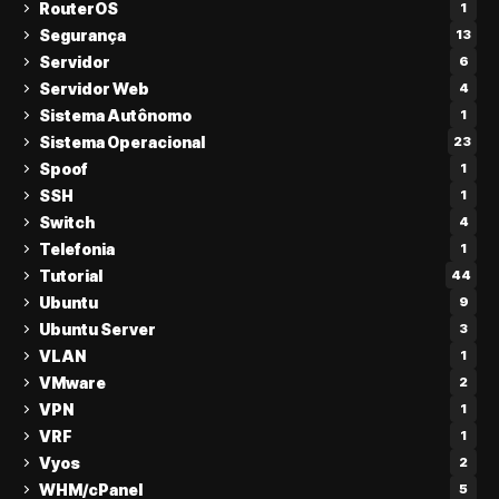
RouterOS
1
Segurança
13
Servidor
6
Servidor Web
4
Sistema Autônomo
1
Sistema Operacional
23
Spoof
1
SSH
1
Switch
4
Telefonia
1
Tutorial
44
Ubuntu
9
Ubuntu Server
3
VLAN
1
VMware
2
VPN
1
VRF
1
Vyos
2
WHM/cPanel
5