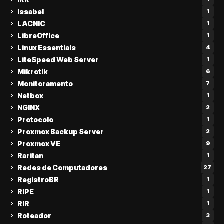
Issabel
1
LACNIC
1
LibreOffice
1
Linux Essentials
4
LiteSpeed Web Server
1
Mikrotik
6
Monitoramento
7
Netbox
1
NGINX
2
Protocolo
1
Proxmox Backup Server
2
Proxmox VE
9
Raritan
1
Redes de Computadores
27
RegistroBR
1
RIPE
1
RIR
1
Roteador
3