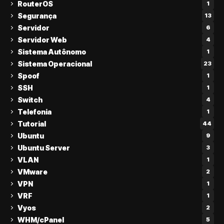
RouterOS
1
Segurança
13
Servidor
6
Servidor Web
4
Sistema Autônomo
1
Sistema Operacional
23
Spoof
1
SSH
1
Switch
4
Telefonia
1
Tutorial
44
Ubuntu
9
Ubuntu Server
3
VLAN
1
VMware
2
VPN
1
VRF
1
Vyos
2
WHM/cPanel
5