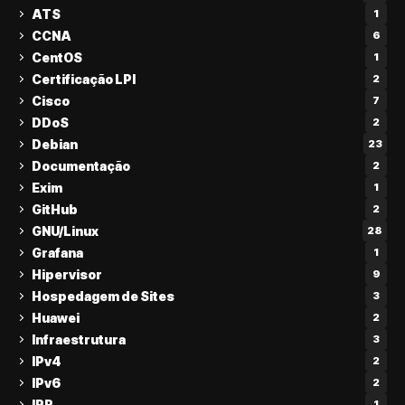
ATS
1
CCNA
6
CentOS
1
Certificação LPI
2
Cisco
7
DDoS
2
Debian
23
Documentação
2
Exim
1
GitHub
2
GNU/Linux
28
Grafana
1
Hipervisor
9
Hospedagem de Sites
3
Huawei
2
Infraestrutura
3
IPv4
2
IPv6
2
IRR
1