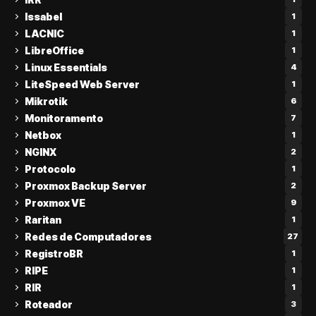
Issabel
1
LACNIC
1
LibreOffice
1
Linux Essentials
4
LiteSpeed Web Server
1
Mikrotik
6
Monitoramento
7
Netbox
1
NGINX
2
Protocolo
1
Proxmox Backup Server
2
Proxmox VE
9
Raritan
1
Redes de Computadores
27
RegistroBR
1
RIPE
1
RIR
1
Roteador
3