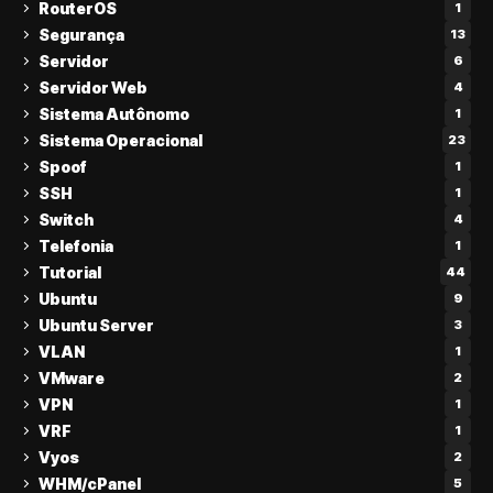
RouterOS
1
Segurança
13
Servidor
6
Servidor Web
4
Sistema Autônomo
1
Sistema Operacional
23
Spoof
1
SSH
1
Switch
4
Telefonia
1
Tutorial
44
Ubuntu
9
Ubuntu Server
3
VLAN
1
VMware
2
VPN
1
VRF
1
Vyos
2
WHM/cPanel
5