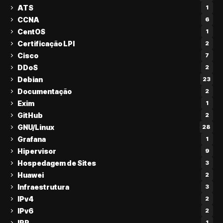
ATS
1
CCNA
6
CentOS
1
Certificação LPI
2
Cisco
7
DDoS
2
Debian
23
Documentação
2
Exim
1
GitHub
2
GNU/Linux
28
Grafana
1
Hipervisor
9
Hospedagem de Sites
3
Huawei
2
Infraestrutura
3
IPv4
2
IPv6
2
IRR
1