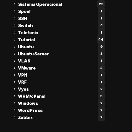
Sistema Operacional
23
Spoof
1
SSH
1
Switch
4
Telefonia
1
Tutorial
44
Ubuntu
9
Ubuntu Server
3
VLAN
1
VMware
2
VPN
1
VRF
1
Vyos
2
WHM/cPanel
5
Windows
2
WordPress
2
Zabbix
7