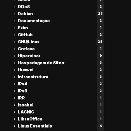
DDoS
2
Debian
23
Documentação
2
Exim
1
GitHub
2
GNU/Linux
28
Grafana
1
Hipervisor
9
Hospedagem de Sites
3
Huawei
2
Infraestrutura
3
IPv4
2
IPv6
2
IRR
1
Issabel
1
LACNIC
1
LibreOffice
1
Linux Essentials
4