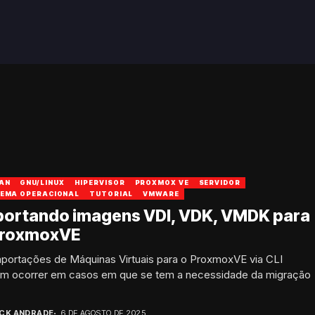
AN
GNU/LINUX
HIPERVISOR
PROXMOX VE
SERVIDOR
TEMA OPERACIONAL
TUTORIAL
VMWARE
portando imagens VDI, VDK, VMDK para
ProxmoxVE
mportações de Máquinas Virtuais para o ProxmoxVE via CLI
m ocorrer em casos em que se tem a necessidade da migração
ICK ANDRADE
6 DE AGOSTO DE 2025