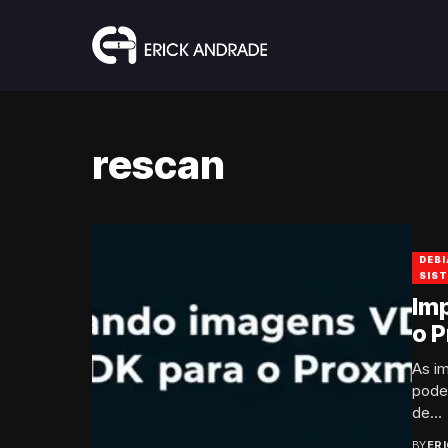
rescan
DEBI
SIS
Im
o 
As i
pode
de...
BY
ER