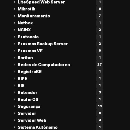
LiteSpeed Web Server
1
Mikrotik
6
Monitoramento
7
Netbox
1
NGINX
2
Protocolo
1
Proxmox Backup Server
2
Proxmox VE
9
Raritan
1
Redes de Computadores
27
RegistroBR
1
RIPE
1
RIR
1
Roteador
3
RouterOS
1
Segurança
13
Servidor
6
Servidor Web
4
Sistema Autônomo
1