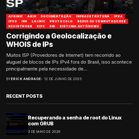
AFRINIC
ARIN
DOCUMENTAÇÃO
INFRAESTRUTURA
IPV4
IPV6
IRR
LACNIC
PROTOCOLO
REDES DE COMPUTADORES
REGISTROBR
RIPE
RIR
SISTEMA AUTÔNOMO
Corrigindo a Geolocalização e
WHOIS de IPs
Muitos ISP (Provedores de Internet) tem recorrido ao
aluguel de blocos de IPs IPv4 fora do Brasil, isso acontece
principalmente pela necessidade de...
BY
ERICK ANDRADE
12 DE JUNHO DE 2025
RECENT POSTS
Recuperando a senha de root do Linux
com GRUB
3 DE MAIO DE 2026