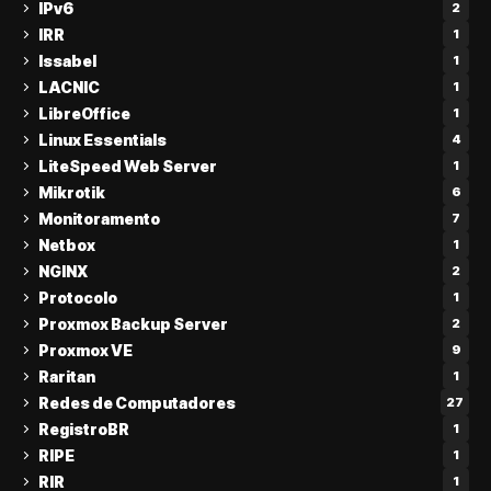
IPv6
2
IRR
1
Issabel
1
LACNIC
1
LibreOffice
1
Linux Essentials
4
LiteSpeed Web Server
1
Mikrotik
6
Monitoramento
7
Netbox
1
NGINX
2
Protocolo
1
Proxmox Backup Server
2
Proxmox VE
9
Raritan
1
Redes de Computadores
27
RegistroBR
1
RIPE
1
RIR
1