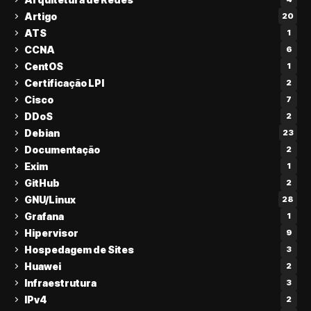
Artigo
20
ATS
1
CCNA
6
CentOS
1
Certificação LPI
2
Cisco
7
DDoS
2
Debian
23
Documentação
2
Exim
1
GitHub
2
GNU/Linux
28
Grafana
1
Hipervisor
9
Hospedagem de Sites
3
Huawei
2
Infraestrutura
3
IPv4
2