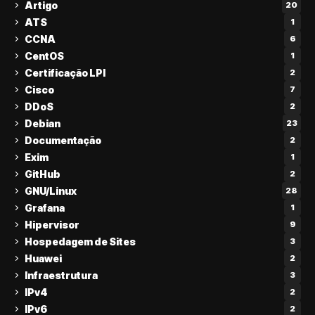
Artigo
20
ATS
1
CCNA
6
CentOS
1
Certificação LPI
2
Cisco
7
DDoS
2
Debian
23
Documentação
2
Exim
1
GitHub
2
GNU/Linux
28
Grafana
1
Hipervisor
9
Hospedagem de Sites
3
Huawei
2
Infraestrutura
3
IPv4
2
IPv6
2