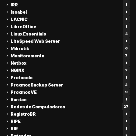
IRR
1
Issabel
1
LACNIC
1
LibreOffice
1
Linux Essentials
4
LiteSpeed Web Server
1
Mikrotik
6
Monitoramento
7
Netbox
1
NGINX
2
Protocolo
1
Proxmox Backup Server
2
Proxmox VE
9
Raritan
1
Redes de Computadores
27
RegistroBR
1
RIPE
1
RIR
1
Roteador
3