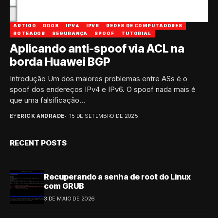
ARTIGO
DDOS
IPV4
IPV6
REDES DE COMPUTADORES
ROTEADOR
SEGURANÇA
SPOOF
TUTORIAL
Aplicando anti-spoof via ACL na
borda Huawei BGP
Introdução Um dos maiores problemas entre ASs é o
spoof dos endereços IPv4 e IPv6. O spoof nada mais é
que uma falsificação...
BY
ERICK ANDRADE
15 DE SETEMBRO DE 2025
RECENT POSTS
Recuperando a senha de root do Linux
com GRUB
3 DE MAIO DE 2026