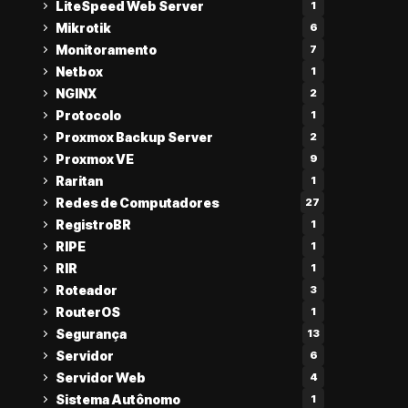
LiteSpeed Web Server
1
Mikrotik
6
Monitoramento
7
Netbox
1
NGINX
2
Protocolo
1
Proxmox Backup Server
2
Proxmox VE
9
Raritan
1
Redes de Computadores
27
RegistroBR
1
RIPE
1
RIR
1
Roteador
3
RouterOS
1
Segurança
13
Servidor
6
Servidor Web
4
Sistema Autônomo
1