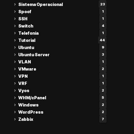
Sistema Operacional
23
Spoof
1
SSH
1
Switch
4
Telefonia
1
Tutorial
44
Ubuntu
9
Ubuntu Server
3
VLAN
1
VMware
2
VPN
1
VRF
1
Vyos
2
WHM/cPanel
5
Windows
2
WordPress
2
Zabbix
7