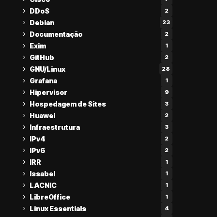
DDoS
2
Debian
23
Documentação
2
Exim
1
GitHub
2
GNU/Linux
28
Grafana
1
Hipervisor
9
Hospedagem de Sites
3
Huawei
2
Infraestrutura
3
IPv4
2
IPv6
2
IRR
1
Issabel
1
LACNIC
1
LibreOffice
1
Linux Essentials
4