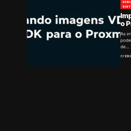
DEBI
SIS
Im
o 
As i
pode
de...
BY
ER