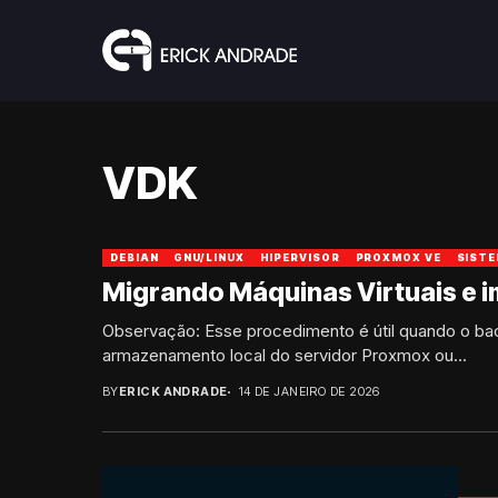
VDK
DEBIAN
GNU/LINUX
HIPERVISOR
PROXMOX VE
SISTE
Migrando Máquinas Virtuais e
Observação: Esse procedimento é útil quando o back
armazenamento local do servidor Proxmox ou...
BY
ERICK ANDRADE
14 DE JANEIRO DE 2026