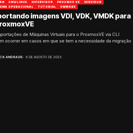
AN
GNU/LINUX
HIPERVISOR
PROXMOX VE
SERVIDOR
TEMA OPERACIONAL
TUTORIAL
VMWARE
portando imagens VDI, VDK, VMDK para
ProxmoxVE
mportações de Máquinas Virtuais para o ProxmoxVE via CLI
m ocorrer em casos em que se tem a necessidade da migração
ICK ANDRADE
6 DE AGOSTO DE 2025