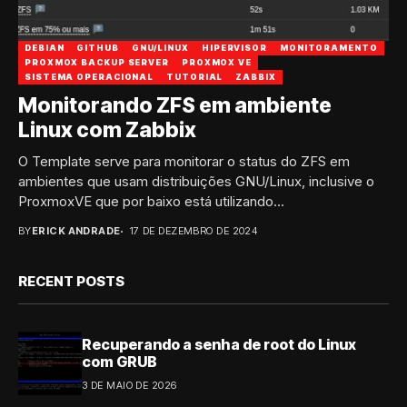
DEBIAN
GITHUB
GNU/LINUX
HIPERVISOR
MONITORAMENTO
PROXMOX BACKUP SERVER
PROXMOX VE
SISTEMA OPERACIONAL
TUTORIAL
ZABBIX
Monitorando ZFS em ambiente
Linux com Zabbix
O Template serve para monitorar o status do ZFS em
ambientes que usam distribuições GNU/Linux, inclusive o
ProxmoxVE que por baixo está utilizando...
BY
ERICK ANDRADE
17 DE DEZEMBRO DE 2024
RECENT POSTS
Recuperando a senha de root do Linux
com GRUB
3 DE MAIO DE 2026