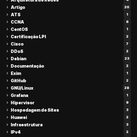
Artigo
20
ATS
1
CCNA
6
CentOS
1
Certificação LPI
2
Cisco
7
DDoS
2
Debian
23
Documentação
2
Exim
1
GitHub
2
GNU/Linux
28
Grafana
1
Hipervisor
9
Hospedagem de Sites
3
Huawei
2
Infraestrutura
3
IPv4
2