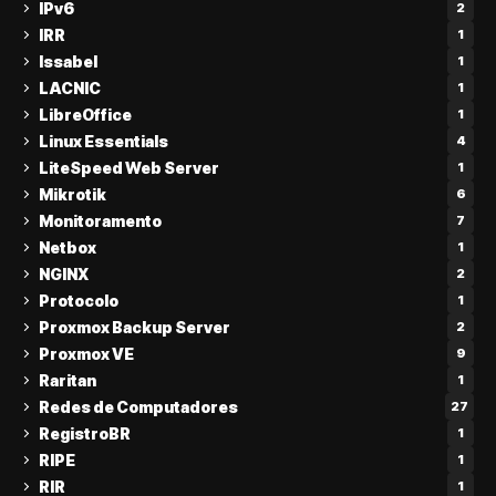
IPv6
2
IRR
1
Issabel
1
LACNIC
1
LibreOffice
1
Linux Essentials
4
LiteSpeed Web Server
1
Mikrotik
6
Monitoramento
7
Netbox
1
NGINX
2
Protocolo
1
Proxmox Backup Server
2
Proxmox VE
9
Raritan
1
Redes de Computadores
27
RegistroBR
1
RIPE
1
RIR
1