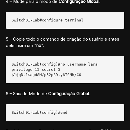
4 – Mude para o modo de
Configuração
Global
.
Switch01-Lab#configure terminal
5 – Copie todo o comando de criação do usuário e antes
dele insira um “
no
“.
Switch01-Lab(config)#
no
 username lara 
privilege 15 secret 5 
$1$qDt1$agd8M/p52pSD.y6I0Nh/C0
6 – Saia do Modo de
Configuração
Global
.
Switch01-Lab(config)#end