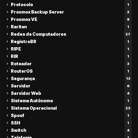
Protocolo
1
Proxmox Backup Server
2
Proxmox VE
9
Raritan
1
Redes de Computadores
27
RegistroBR
1
RIPE
1
RIR
1
Roteador
3
RouterOS
1
Segurança
13
Servidor
6
Servidor Web
4
Sistema Autônomo
1
Sistema Operacional
23
Spoof
1
SSH
1
Switch
4
Telefonia
1