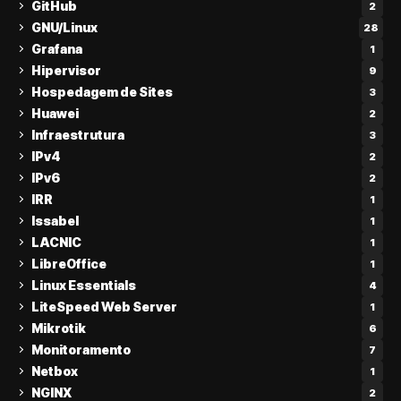
GitHub
2
GNU/Linux
28
Grafana
1
Hipervisor
9
Hospedagem de Sites
3
Huawei
2
Infraestrutura
3
IPv4
2
IPv6
2
IRR
1
Issabel
1
LACNIC
1
LibreOffice
1
Linux Essentials
4
LiteSpeed Web Server
1
Mikrotik
6
Monitoramento
7
Netbox
1
NGINX
2