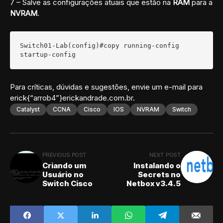
7 – Salve as configurações atuais que estão na
RAM
para a
NVRAM
.
Switch01-Lab(config)#copy running-config 
startup-config
Para críticas, dúvidas e sugestões, envie um e-mail para
erick{“arrob4”}erickandrade.com.br.
Catalyst
CCNA
Cisco
IOS
NVRAM
Switch
PREVIOUS POST
NEXT POST
Criando um
Instalando o
Usuário no
Secrets no
Switch Cisco
Netbox v3.4.5