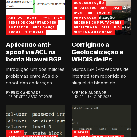
DOCUMENTAÇÃO
INFRAESTRUTURA
IPV4
IPV6
IRR
LACNIC
ARTIGO
DDOS
IPV4
IPV6
PROTOCOLO
REDES DE COMPUTADORES
REDES DE COMPUTADORES
ROTEADOR
SEGURANÇA
REGISTROBR
RIPE
RIR
SPOOF
TUTORIAL
SISTEMA AUTÔNOMO
Aplicando anti-
Corrigindo a
spoof via ACL na
Geolocalização e
borda Huawei BGP
WHOIS de IPs
Introdução Um dos maiores
Muitos ISP (Provedores de
problemas entre ASs é o
Internet) tem recorrido ao
spoof dos endereços...
aluguel de blocos de...
BY
ERICK ANDRADE
BY
ERICK ANDRADE
15 DE SETEMBRO DE 2025
12 DE JUNHO DE 2025
HUAWEI
HUAWEI