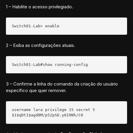
1 – Habilite o acesso privilegiado.
Switch01-Lab> enable
2 – Exiba as configurações atuais.
Switch01-Lab#show running-config
3 – Confirme a linha do comando da criação do usuário
específico que quer remover.
username lara privilege 15 secret 5 
$1$qDt1$agd8M/p52pSD.y6I0Nh/C0