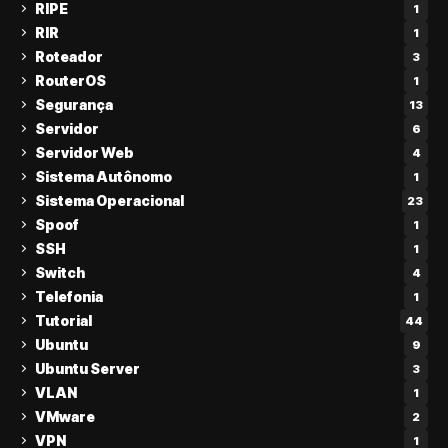
RIPE
1
RIR
1
Roteador
3
RouterOS
1
Segurança
13
Servidor
6
Servidor Web
4
Sistema Autônomo
1
Sistema Operacional
23
Spoof
1
SSH
1
Switch
4
Telefonia
1
Tutorial
44
Ubuntu
9
Ubuntu Server
3
VLAN
1
VMware
2
VPN
1