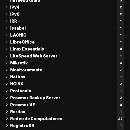
Infraestrutura
3
IPv4
2
IPv6
2
IRR
1
Issabel
1
LACNIC
1
LibreOffice
1
Linux Essentials
4
LiteSpeed Web Server
1
Mikrotik
6
Monitoramento
7
Netbox
1
NGINX
2
Protocolo
1
Proxmox Backup Server
2
Proxmox VE
9
Raritan
1
Redes de Computadores
27
RegistroBR
1