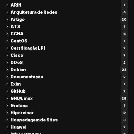
ARIN
1
Arquitetura de Redes
4
Artigo
20
ATS
1
CCNA
6
CentOS
1
Certificação LPI
2
Cisco
7
DDoS
2
Debian
23
Documentação
2
Exim
1
GitHub
2
GNU/Linux
28
Grafana
1
Hipervisor
9
Hospedagem de Sites
3
Huawei
2