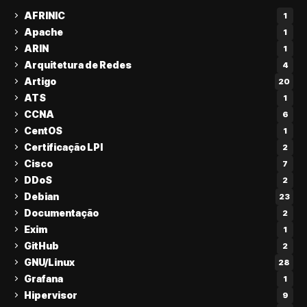
AFRINIC
1
Apache
1
ARIN
1
Arquitetura de Redes
4
Artigo
20
ATS
1
CCNA
6
CentOS
1
Certificação LPI
2
Cisco
7
DDoS
2
Debian
23
Documentação
2
Exim
1
GitHub
2
GNU/Linux
28
Grafana
1
Hipervisor
9