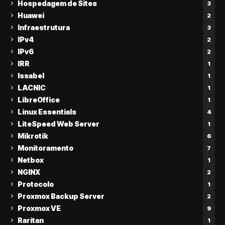
Hospedagem de Sites
3
Huawei
2
Infraestrutura
3
IPv4
2
IPv6
2
IRR
1
Issabel
1
LACNIC
1
LibreOffice
1
Linux Essentials
4
LiteSpeed Web Server
1
Mikrotik
6
Monitoramento
7
Netbox
1
NGINX
2
Protocolo
1
Proxmox Backup Server
2
Proxmox VE
9
Raritan
1