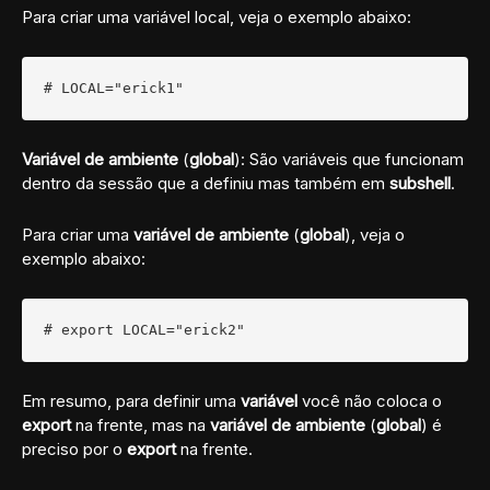
Para criar uma variável local, veja o exemplo abaixo:
# LOCAL="erick1"
Variável de ambiente
(
global
): São variáveis que funcionam
dentro da sessão que a definiu mas também em
subshell
.
Para criar uma
variável de ambiente
(
global
), veja o
exemplo abaixo:
# export LOCAL="erick2"
Em resumo, para definir uma
variável
você não coloca o
export
na frente, mas na
variável de ambiente
(
global
) é
preciso por o
export
na frente.