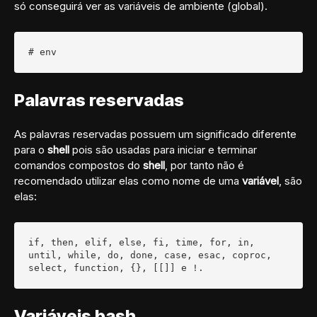
só conseguirá ver as variáveis de ambiente (global).
# env
Palavras reservadas
As palavras reservadas possuem um significado diferente
para o
shell
pois são usadas para iniciar e terminar
comandos compostos do
shell
, por tanto não é
recomendado utilizar elas como nome de uma
variável
, são
elas:
if, then, elif, else, fi, time, for, in, 
until, while, do, done, case, esac, coproc, 
select, function, {}, [[]] e !.
Variáveis bash