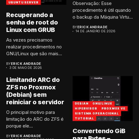
Observação: Esse
UBUNTU SERVER
procedimento é útil quando
Recuperando a
o backup da Máquina Virtual
senha de root do
a...
BY
ERICK ANDRADE
Linux com GRUB
14 DE JANEIRO DE 2026
As vezes precisamos
realizar procedimentos no
GNU/Linux que são mais
“brutos”, afim...
BY
ERICK ANDRADE
3 DE MAIO DE 2026
Limitando ARC do
ZFS no Proxmox
(Debian) sem
reiniciar o servidor
DEBIAN
GNU/LINUX
HIPERVISOR
PROXMOX VE
O principal motivo para
SISTEMA OPERACIONAL
limitação do ARC do ZFS é
TUTORIAL
porque ele...
Convertendo GiB
BY
ERICK ANDRADE
para Bytes –