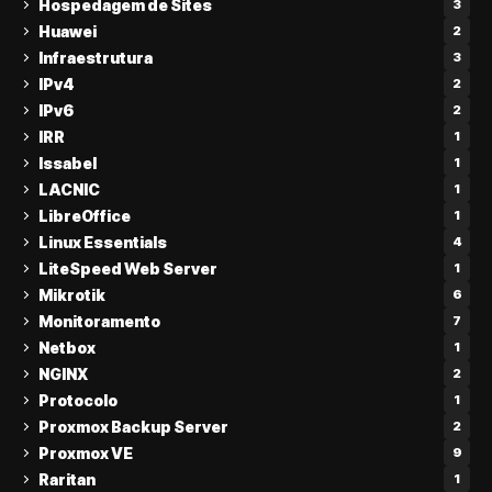
Hospedagem de Sites
3
Huawei
2
Infraestrutura
3
IPv4
2
IPv6
2
IRR
1
Issabel
1
LACNIC
1
LibreOffice
1
Linux Essentials
4
LiteSpeed Web Server
1
Mikrotik
6
Monitoramento
7
Netbox
1
NGINX
2
Protocolo
1
Proxmox Backup Server
2
Proxmox VE
9
Raritan
1