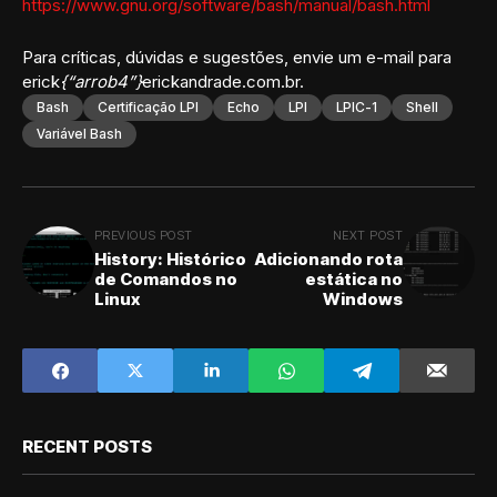
https://www.gnu.org/software/bash/manual/bash.html
Para críticas, dúvidas e sugestões, envie um e-mail para
erick
{“arrob4”}
erickandrade.com.br.
Bash
Certificação LPI
Echo
LPI
LPIC-1
Shell
Variável Bash
PREVIOUS POST
NEXT POST
History: Histórico
Adicionando rota
de Comandos no
estática no
Linux
Windows
RECENT POSTS