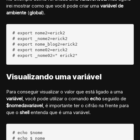
irei mostrar como que você pode criar uma
variável de
ambiente
(
global
).
# export nome2=erick2

# export _nome2=erick2

# export nome_blog2=erick2

# export nome02=erick2

# export _nome02=" erick2"
Visualizando uma variável
Para conseguir visualizar o valor que está ligado a uma
variável
, você pode utilizar o comando
echo
seguido de
$nomedavariavel
, é importante ter o cifrão na frente para
que o
shell
entenda que é uma variável.
# echo $nome

# echo $_nome
