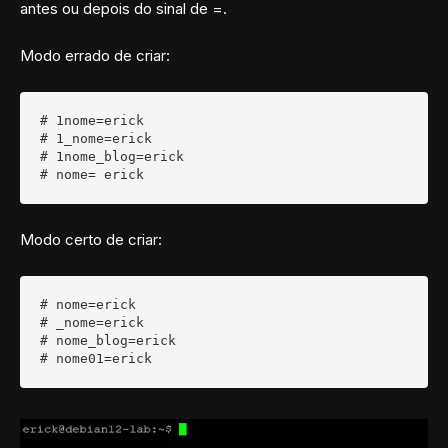
antes ou depois do sinal de =.
Modo errado de criar:
# 1nome=erick

# 1_nome=erick

# 1nome_blog=erick

# nome= erick
Modo certo de criar:
# nome=erick

# _nome=erick

# nome_blog=erick

# nome01=erick