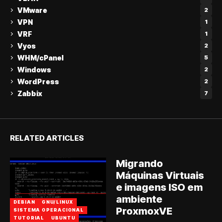
VMware
2
VPN
1
VRF
1
Vyos
2
WHM/cPanel
5
Windows
2
WordPress
2
Zabbix
7
RELATED ARTICLES
Migrando
Máquinas Virtuais
e imagens ISO em
ambiente
DEBIAN
GNU/LINUX
ProxmoxVE
SISTEMA OPERACIONAL
TUTORIAL
UBUNTU