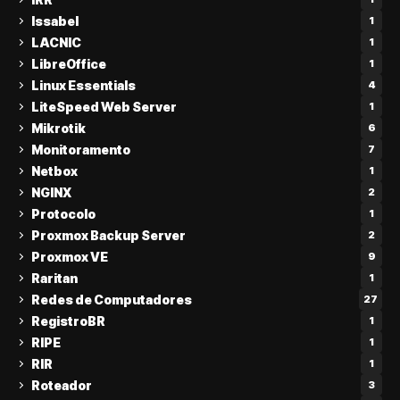
Issabel
1
LACNIC
1
LibreOffice
1
Linux Essentials
4
LiteSpeed Web Server
1
Mikrotik
6
Monitoramento
7
Netbox
1
NGINX
2
Protocolo
1
Proxmox Backup Server
2
Proxmox VE
9
Raritan
1
Redes de Computadores
27
RegistroBR
1
RIPE
1
RIR
1
Roteador
3