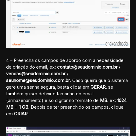
4 – Preencha os campos de acordo com a necessidade
de criação do email, ex:
contato@seudominio.com.br
/
vendas@seudominio.com.br
/
seunome@seudominio.com.br
. Caso queira que o sistema
gere uma senha segura, basta clicar em
GERAR
, se
também quiser definir o tamanho do email
(armazenamento) é só digitar no formato de
MB
. ex:
1024
MB
=
1 GB
. Depois de ter preenchido os campos, clique
em
CRIAR
.