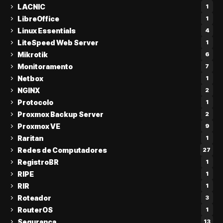
LACNIC
1
LibreOffice
1
Linux Essentials
4
LiteSpeed Web Server
1
Mikrotik
6
Monitoramento
7
Netbox
1
NGINX
2
Protocolo
1
Proxmox Backup Server
2
Proxmox VE
9
Raritan
1
Redes de Computadores
27
RegistroBR
1
RIPE
1
RIR
1
Roteador
3
RouterOS
1
Segurança
13