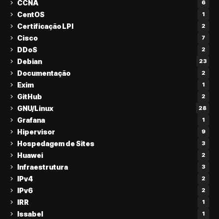
CCNA
6
CentOS
1
Certificação LPI
2
Cisco
7
DDoS
2
Debian
23
Documentação
2
Exim
1
GitHub
2
GNU/Linux
28
Grafana
1
Hipervisor
9
Hospedagem de Sites
3
Huawei
2
Infraestrutura
3
IPv4
2
IPv6
2
IRR
1
Issabel
1