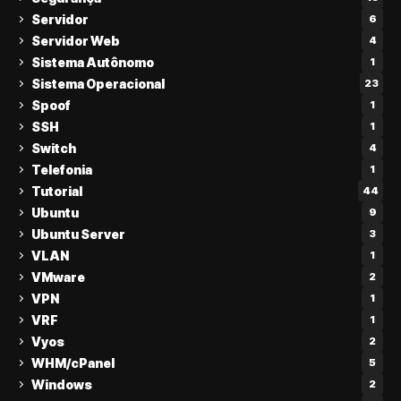
Servidor
6
Servidor Web
4
Sistema Autônomo
1
Sistema Operacional
23
Spoof
1
SSH
1
Switch
4
Telefonia
1
Tutorial
44
Ubuntu
9
Ubuntu Server
3
VLAN
1
VMware
2
VPN
1
VRF
1
Vyos
2
WHM/cPanel
5
Windows
2