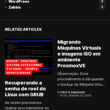
WordPress
2
Zabbix
7
RELATED ARTICLES
Migrando
Máquinas Virtuais
e imagens ISO em
ambiente
DEBIAN
GNU/LINUX
ProxmoxVE
SISTEMA OPERACIONAL
TUTORIAL
UBUNTU
Observação: Esse
UBUNTU SERVER
procedimento é útil quando
Recuperando a
o backup da Máquina Virtual
senha de root do
a...
BY
ERICK ANDRADE
Linux com GRUB
14 DE JANEIRO DE 2026
As vezes precisamos
realizar procedimentos no