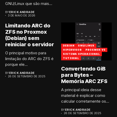
GNU/Linux que são mais
“brutos”, afim...
BY
ERICK ANDRADE
3 DE MAIO DE 2026
Limitando ARC do
ZFS no Proxmox
(Debian) sem
reiniciar o servidor
DEBIAN
GNU/LINUX
HIPERVISOR
PROXMOX VE
O principal motivo para
SISTEMA OPERACIONAL
limitação do ARC do ZFS é
TUTORIAL
porque ele...
Convertendo GiB
BY
ERICK ANDRADE
para Bytes –
26 DE SETEMBRO DE 2025
Memória ARC ZFS
A principal ideia desse
material é explicar como
calcular corretamente os
bytes...
BY
ERICK ANDRADE
26 DE SETEMBRO DE 2025