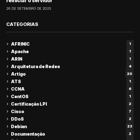
reiniciar o servidor
26 DE SETEMBRO DE 2025
CATEGORIAS
AFRINIC
1
Apache
1
ARIN
1
Arquitetura de Redes
4
Artigo
20
ATS
1
CCNA
6
CentOS
1
Certificação LPI
2
Cisco
7
DDoS
2
Debian
23
Documentação
2