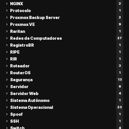
NGINX
2
Protocolo
1
Proxmox Backup Server
2
Proxmox VE
9
Raritan
1
Redes de Computadores
27
RegistroBR
1
RIPE
1
RIR
1
Roteador
3
RouterOS
1
Segurança
13
Servidor
6
Servidor Web
4
Sistema Autônomo
1
Sistema Operacional
23
Spoof
1
SSH
1
Switch
4