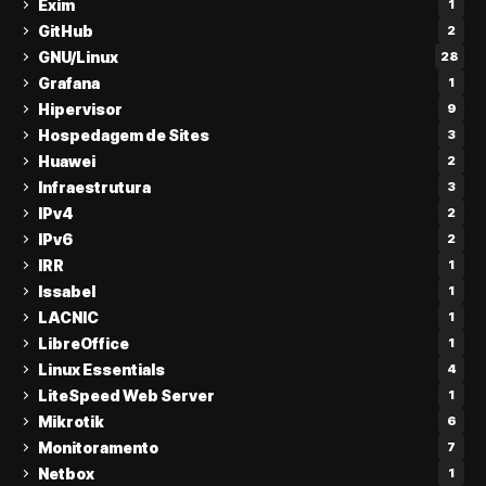
Exim
1
GitHub
2
GNU/Linux
28
Grafana
1
Hipervisor
9
Hospedagem de Sites
3
Huawei
2
Infraestrutura
3
IPv4
2
IPv6
2
IRR
1
Issabel
1
LACNIC
1
LibreOffice
1
Linux Essentials
4
LiteSpeed Web Server
1
Mikrotik
6
Monitoramento
7
Netbox
1